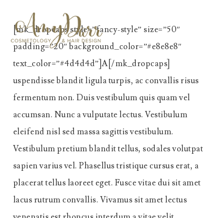
Skip
to
[mk_dropcaps style=”fancy-style” size=”50″
main
padding=”20″ background_color=”#e8e8e8″
content
text_color=”#4d4d4d”]A[/mk_dropcaps]
uspendisse blandit ligula turpis, ac convallis risus
fermentum non. Duis vestibulum quis quam vel
accumsan. Nunc a vulputate lectus. Vestibulum
eleifend nisl sed massa sagittis vestibulum.
Vestibulum pretium blandit tellus, sodales volutpat
sapien varius vel. Phasellus tristique cursus erat, a
placerat tellus laoreet eget. Fusce vitae dui sit amet
lacus rutrum convallis. Vivamus sit amet lectus
venenatis est rhoncus interdum a vitae velit.